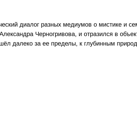
ческий диалог разных медиумов о мистике и се
Александра Черногривова, и отразился в объект
шёл далеко за ее пределы, к глубинным приро
о созданном микромире и ставший его частью.