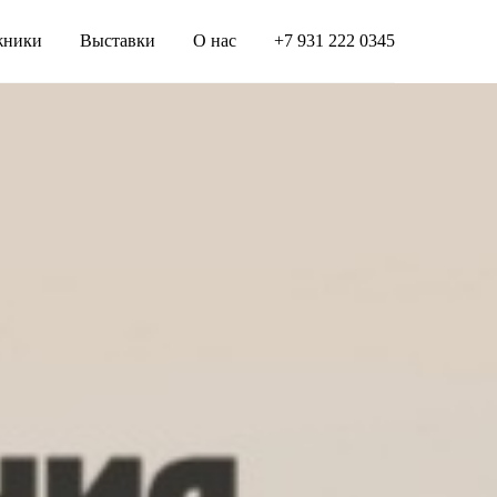
жники
Выставки
О нас
+7 931 222 0345