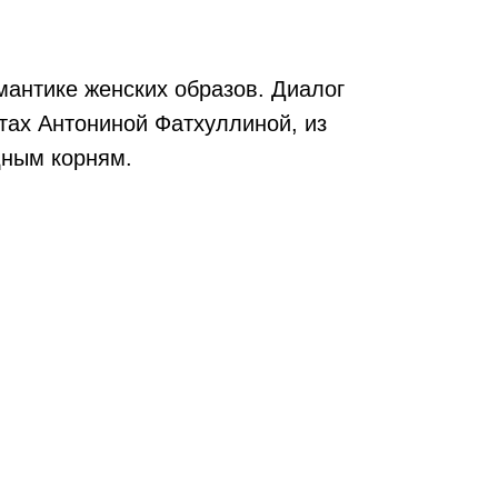
мантике женских образов. Диалог
ах Антониной Фатхуллиной, из
дным корням.