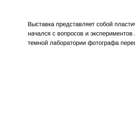
Выставка представляет собой пласти
начался с вопросов и экспериментов 
темной лаборатории фотографа пере
Выставку сопровождает видеопроект 
Кураторы:
Мария Грабарева
Александр Большаков
Видеоарт:
Дмитрий Белоусов
Эвелина Чепурко